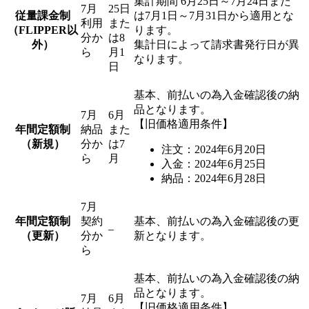
集計期間 6月25日～7月24日また
7月
25日
従量課金制
は7月1日～7月31日から適用とな
利用
また
（FLIPPER以
ります。
分か
は8
外）
集計日によって請求書発行日が異
ら
月1
なります。
日
基本、前払いの為入金確認後の納
品となります。
7月
6月
【旧価格適用条件】
年間定額制
納品
また
（新規）
分か
は7
注文：2024年6月20日
ら
月
入金：2024年6月25日
納品：2024年6月28日
7月
年間定額制
契約
基本、前払いの為入金確認後の更
–
（更新）
分か
新となります。
ら
基本、前払いの為入金確認後の納
品となります。
7月
6月
【旧価格適用条件】