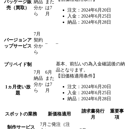
パッケージ販
納品
また
売（買取）
分か
は7
注文：2024年6月20日
ら
月
入金：2024年6月25日
納品：2024年6月28日
7月
バージョンア
契約
–
–
ップサービス
分か
ら
基本、前払いの為入金確認後の納
プリペイド制
品となります。
7月
6月
【旧価格適用条件】
納品
また
分か
は7
注文：2024年6月20日
1ヵ月使い放
ら
月
入金：2024年6月25日
題
納品：2024年6月28日
請求書発行
重要事
スポットの業務
新価格適用
月
項
7月ご発注（注
制作サービス