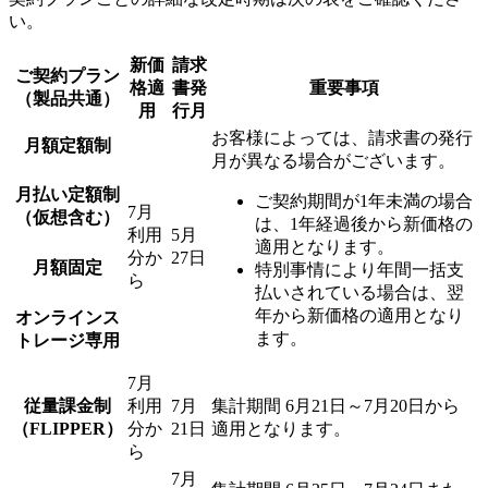
い。
新価
請求
ご契約プラン
格適
書発
重要事項
（製品共通）
用
行月
お客様によっては、請求書の発行
月額定額制
月が異なる場合がございます。
月払い定額制
ご契約期間が1年未満の場合
7月
（仮想含む）
は、1年経過後から新価格の
利用
5月
適用となります。
分か
27日
月額固定
特別事情により年間一括支
ら
払いされている場合は、翌
年から新価格の適用となり
オンラインス
ます。
トレージ専用
7月
従量課金制
利用
7月
集計期間 6月21日～7月20日から
（FLIPPER）
分か
21日
適用となります。
ら
7月