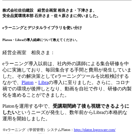
株式会社佐伯建設 経営企画室 相良さま・下津さま、
安全品質環境本部 石井さま・佐々原さまに伺いました。
eラーニングとデジタルライブラリを使い分け
Platon・Libraの導入経緯について教えてください。
経営企画室 相良さま：
eラーニング導入以前は、社内外の講師による集合研修を中
心に実施しており、毎回集合する手間と費用が発生していま
した。その解決策としてeラーニングツールを比較検討する
なかで、
Platon
・
Libra
の導入に至りました。さらに、コロナ
禍での環境が後押しとなり、動画を自社で作り、研修の内製
化を進めることができました。
Platonを運用する中で、
受講期間終了後も視聴できるように
したい
というニーズが発生し、数年前からLibraの本格的な
運用を開始しました。
※eラーニング（学習管理）システムPlaton：
https://platon.logosware.com/