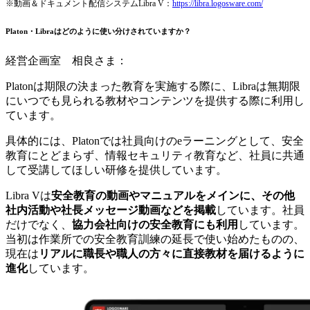
※動画＆ドキュメント配信システムLibra V：
https://libra.logosware.com/
Platon・Libraはどのように使い分けされていますか？
経営企画室 相良さま：
Platonは期限の決まった教育を実施する際に、Libraは無期限
にいつでも見られる教材やコンテンツを提供する際に利用し
ています。
具体的には、Platonでは社員向けのeラーニングとして、安全
教育にとどまらず、情報セキュリティ教育など、社員に共通
して受講してほしい研修を提供しています。
Libra Vは
安全教育の動画やマニュアルをメインに、その他
社内活動や社長メッセージ動画などを掲載
しています。社員
だけでなく、
協力会社向けの安全教育にも利用
しています。
当初は作業所での安全教育訓練の延長で使い始めたものの、
現在は
リアルに職長や職人の方々に直接教材を届けるように
進化
しています。