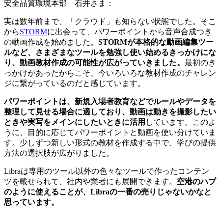
安全品質環境本部 石井さま：
実は数年前まで、「クラウド」も知らない状態でした。そこ
から
STORM
に出会って、パワーポイントから音声合成つき
の動画作成を始めました。
STORMが本格的な動画編集ツー
ルなど、さまざまなツールを勉強し使い始めるきっかけにな
り、動画教材作成の可能性が広がっていきました。
最初のき
っかけがあったからこそ、今いろいろな教材作成のチャレン
ジに繋がっているのだと感じています。
パワーポイントは、新規入場者教育などでルールやデータを
整理して見せる場合に適しており、動画は動きを撮影したい
ときや実写をメインにしたいときに活用
しています。このよ
うに、目的に応じてパワーポイントと動画を使い分けていま
す。少しずつ新しい形式の教材を作成する中で、学びの提供
方法の選択肢が広がりました。
Libraは専用のツール以外の色々なツールで作ったコンテン
ツを載せられて、社内や業者にも展開できます。
空港のハブ
のように使えることが、Libraの一番の売りじゃないかなと
思っています。