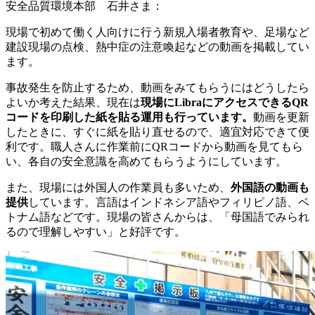
安全品質環境本部 石井さま：
現場で初めて働く人向けに行う新規入場者教育や、足場など
建設現場の点検、熱中症の注意喚起などの動画を掲載してい
ます。
事故発生を防止するため、動画をみてもらうにはどうしたら
よいか考えた結果、現在は
現場にLibraにアクセスできるQR
コードを印刷した紙を貼る運用も行っています。
動画を更新
したときに、すぐに紙を貼り直せるので、適宜対応できて便
利です。職人さんに作業前にQRコードから動画を見てもら
い、各自の安全意識を高めてもらうようにしています。
また、現場には外国人の作業員も多いため、
外国語の動画も
提供
しています。言語はインドネシア語やフィリピノ語、ベ
トナム語などです。現場の皆さんからは、「母国語でみられ
るので理解しやすい」と好評です。